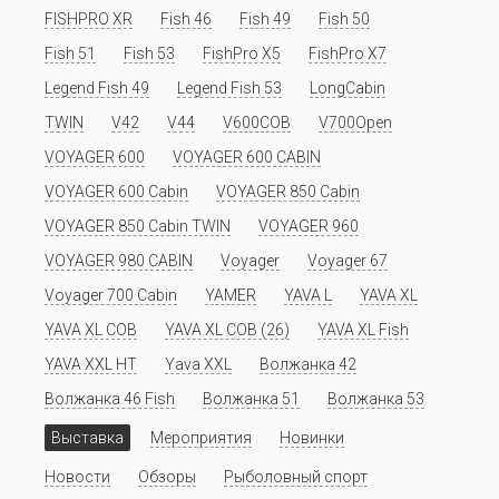
FISHPRO XR
Fish 46
Fish 49
Fish 50
Fish 51
Fish 53
FishPro X5
FishPro X7
Legend Fish 49
Legend Fish 53
LongCabin
TWIN
V42
V44
V600COB
V700Open
VOYAGER 600
VOYAGER 600 CABIN
VOYAGER 600 Cabin
VOYAGER 850 Cabin
VOYAGER 850 Cabin TWIN
VOYAGER 960
VOYAGER 980 CABIN
Voyager
Voyager 67
Voyager 700 Cabin
YAMER
YAVA L
YAVA XL
YAVA XL COB
YAVA XL COB (26)
YAVA XL Fish
YAVA XXL HT
Yava XXL
Волжанка 42
Волжанка 46 Fish
Волжанка 51
Волжанка 53
Выставка
Мероприятия
Новинки
Новости
Обзоры
Рыболовный спорт