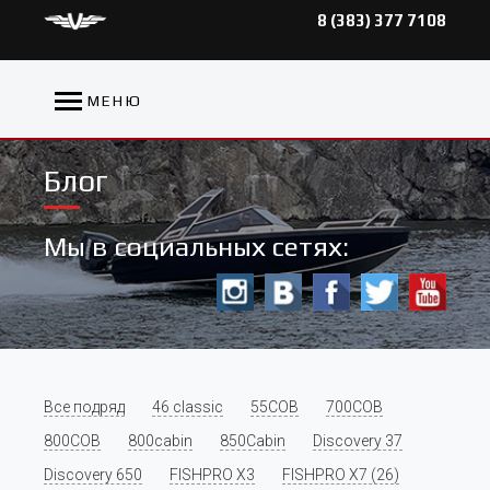
8 (383) 377 7108
МЕНЮ
Блог
Мы в социальных сетях:
Все подряд
46 classic
55COB
700COB
800COB
800cabin
850Cabin
Discovery 37
Discovery 650
FISHPRO X3
FISHPRO X7 (26)