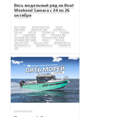
Весь модельный ряд на Boat
Weekend Samara с 24 по 26
октября
ВЫСТАВКА
МЕРОПРИЯТИЯ
55COB
850CABIN
DISCOVERY 650
FISHPRO X3
FISH 46
FISH 50
FISHPRO X5
FISHPRO
X7
LONGCABIN
V42
VOYAGER 600
VOYAGER 600 CABIN
VOYAGER 600 CABIN
VOYAGER 850 CABIN
YAVA L
YAVA XL
YAVA XL COB
YAVA XL FISH
ВОЛЖАНКА 42
ВОЛЖАНКА 53
ВОЛЖАНКА 51
FISHPRO X7
(26)
03 АПРЕЛЯ 2025