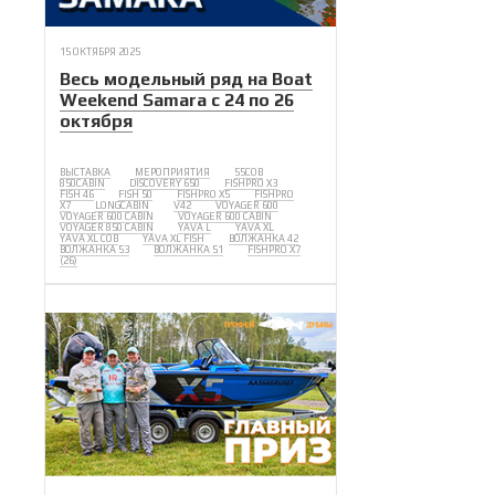
15 ОКТЯБРЯ 2025
Весь модельный ряд на Boat
Weekend Samara с 24 по 26
октября
ВЫСТАВКА
МЕРОПРИЯТИЯ
55COB
850CABIN
DISCOVERY 650
FISHPRO X3
FISH 46
FISH 50
FISHPRO X5
FISHPRO
X7
LONGCABIN
V42
VOYAGER 600
VOYAGER 600 CABIN
VOYAGER 600 CABIN
VOYAGER 850 CABIN
YAVA L
YAVA XL
YAVA XL COB
YAVA XL FISH
ВОЛЖАНКА 42
ВОЛЖАНКА 53
ВОЛЖАНКА 51
FISHPRO X7
(26)