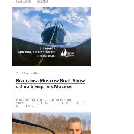
FISHPRO X5
ОБЗОРЫ
25 ФЕВРАЛЯ 2022
Выставка Moscow Boat Show
с 3 по 6 марта в Москве
РЫБОЛОВНЫЙ СПОРТ
МЕРОПРИЯТИЯ
V600COB
FISHPRO X7
FISHPRO X5
FISHPRO
XR
FISH 46