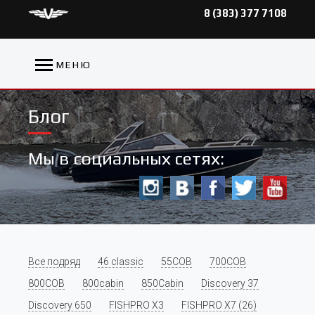
8 (383) 377 7108
МЕНЮ
Блог
Мы в социальных сетях:
Все подряд
46 classic
55COB
700COB
800COB
800cabin
850Cabin
Discovery 37
Discovery 650
FISHPRO X3
FISHPRO X7 (26)