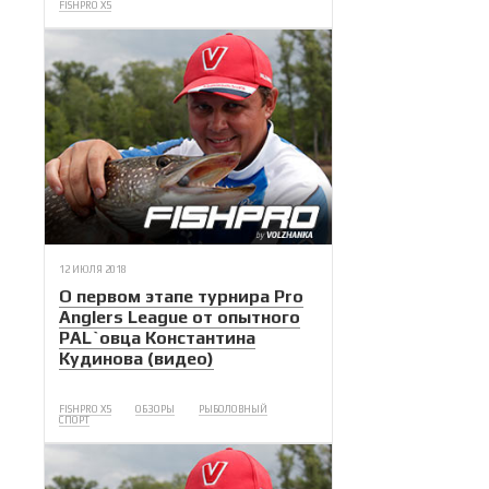
FISHPRO X5
12 ИЮЛЯ 2018
О первом этапе турнира Pro
Anglers League от опытного
PAL`овца Константина
Кудинова (видео)
FISHPRO X5
ОБЗОРЫ
РЫБОЛОВНЫЙ
СПОРТ