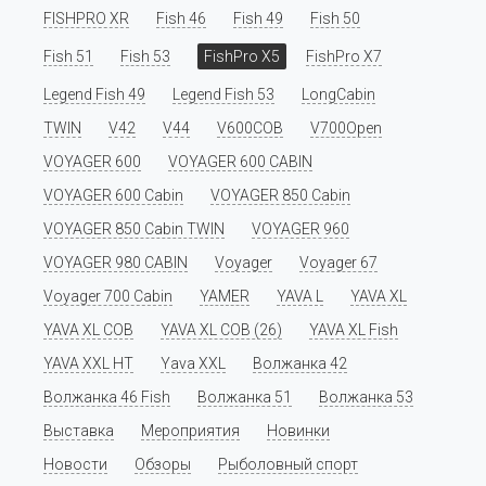
FISHPRO XR
Fish 46
Fish 49
Fish 50
Fish 51
Fish 53
FishPro X5
FishPro X7
Legend Fish 49
Legend Fish 53
LongCabin
TWIN
V42
V44
V600COB
V700Open
VOYAGER 600
VOYAGER 600 CABIN
VOYAGER 600 Cabin
VOYAGER 850 Cabin
VOYAGER 850 Cabin TWIN
VOYAGER 960
VOYAGER 980 CABIN
Voyager
Voyager 67
Voyager 700 Cabin
YAMER
YAVA L
YAVA XL
YAVA XL COB
YAVA XL COB (26)
YAVA XL Fish
YAVA XXL HT
Yava XXL
Волжанка 42
Волжанка 46 Fish
Волжанка 51
Волжанка 53
Выставка
Мероприятия
Новинки
Новости
Обзоры
Рыболовный спорт