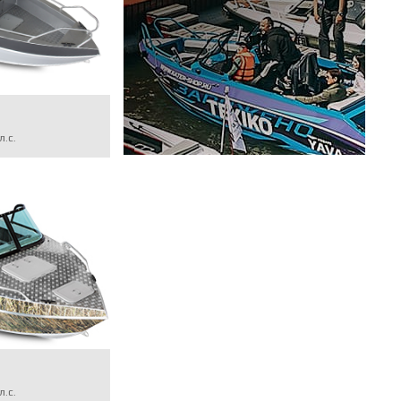
л.с.
л.с.