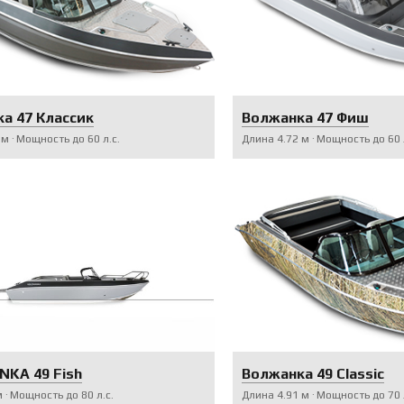
а 47 Классик
Волжанка 47 Фиш
м
Мощность до
60
л.с.
Длина
4.72
м
Мощность до
60
Волжанка 49 Classic
KA 49 Fish
Длина
4.91
м
Мощность до
70
м
Мощность до
80
л.с.