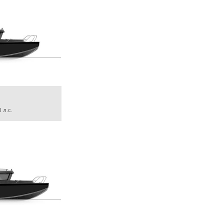
0
л.с.