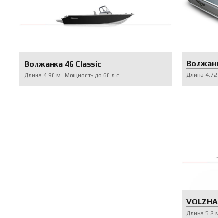
Волжанк
Волжанка 46 Classic
Длина
4.72
Длина
4.96
м
Мощность до
60
л.с.
VOLZHAN
Длина
5.2