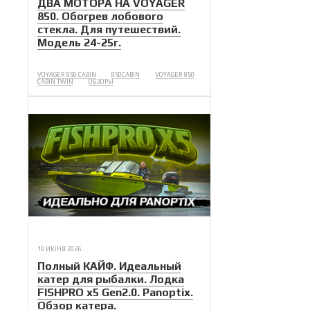
ДВА МОТОРА НА VOYAGER
850. Обогрев лобового
стекла. Для путешествий.
Модель 24-25г.
VOYAGER 850 CABIN
850CABIN
VOYAGER 850
CABIN TWIN
ОБЗОРЫ
10 ИЮНЯ 2026
Полный КАЙФ. Идеальный
катер для рыбалки. Лодка
FISHPRO x5 Gen2.0. Panoptix.
Обзор катера.