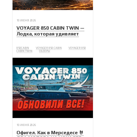
10 ИЮНЯ 2026
VOYAGER 850 CABIN TWIN —
Лодка, которая удивляет
850CABIN
VOYAGER 850 CABIN
VOYAGER 850
CABIN TWIN
ОБЗОРЫ
10 ИЮНЯ 2026
Офигел. Как в Мерседесе 🤘