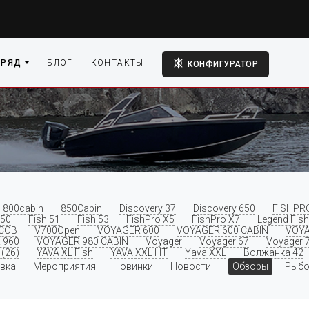
 РЯД
БЛОГ
КОНТАКТЫ
КОНФИГУРАТОР
800cabin
850Cabin
Discovery 37
Discovery 650
FISHPR
 50
Fish 51
Fish 53
FishPro X5
FishPro X7
Legend Fish
COB
V700Open
VOYAGER 600
VOYAGER 600 CABIN
VOYA
 960
VOYAGER 980 CABIN
Voyager
Voyager 67
Voyager 
(26)
YAVA XL Fish
YAVA XXL HT
Yava XXL
Волжанка 42
вка
Мероприятия
Новинки
Новости
Обзоры
Рыбо