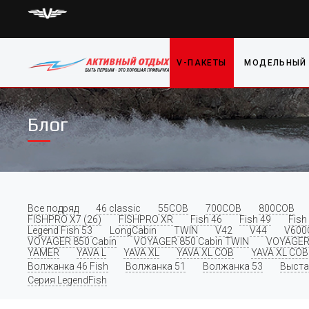
V-ПАКЕТЫ
МОДЕЛЬНЫЙ
Блог
Все подряд
46 classic
55COB
700COB
800COB
FISHPRO X7 (26)
FISHPRO XR
Fish 46
Fish 49
Fish
Legend Fish 53
LongCabin
TWIN
V42
V44
V600
VOYAGER 850 Cabin
VOYAGER 850 Cabin TWIN
VOYAGER
YAMER
YAVA L
YAVA XL
YAVA XL COB
YAVA XL COB 
Волжанка 46 Fish
Волжанка 51
Волжанка 53
Выста
Серия LegendFish