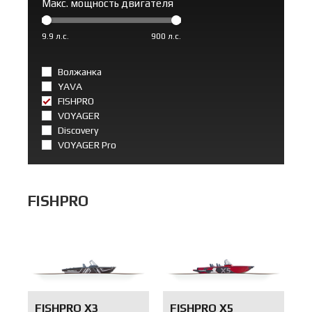
Макс. мощность двигателя
9.9 л.с.
900 л.с.
Волжанка
YAVA
FISHPRO
VOYAGER
Discovery
VOYAGER Pro
FISHPRO
FISHPRO X3
FISHPRO X5